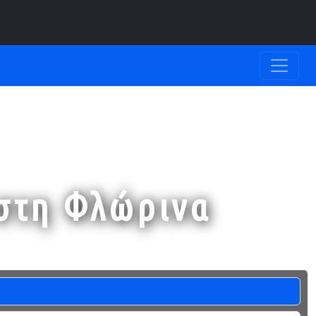
 στη Φλώρινα