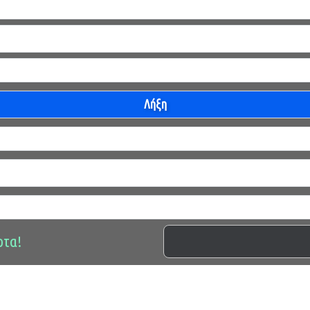
Λήξη
ρτα!